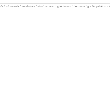
yfa
/
hakkımızda
/
ürünlerimiz
/
tekstil terimleri
/
görüşleriniz
/
firma turu
/
gizlilik politikası
/
i