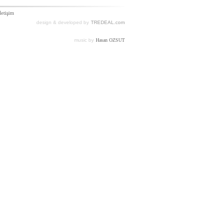
letişim
design & developed by
TREDEAL.com
music by
Hasan OZSUT