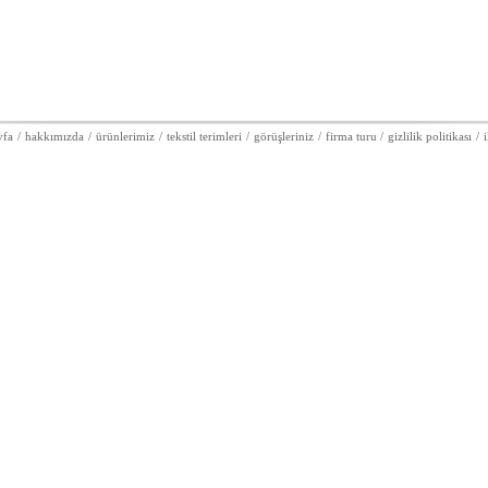
yfa
/
hakkımızda
/
ürünlerimiz
/
tekstil terimleri
/
görüşleriniz
/
firma turu
/
gizlilik politikası
/
i