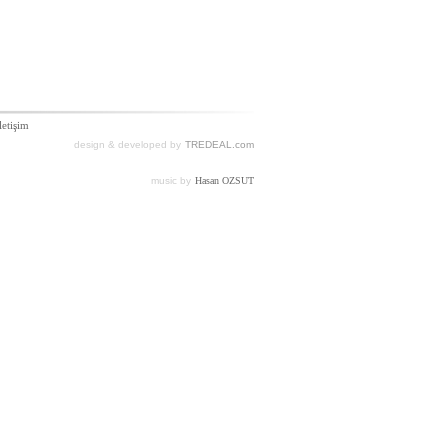
letişim
design & developed by
TREDEAL.com
music by
Hasan OZSUT