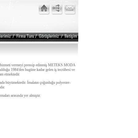
en iyi hizmeti vermeyi prensip edinmiş METEKS MODA
 1984'den bugüne kadar gelen iş tecrübesi ve
am etmektedir.
hada büyümektedir. İmalatın çoğunluğu polyester-
dır.
maları arasında yer almıştır.