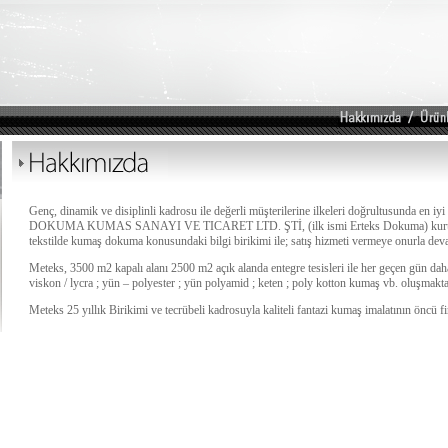
Genç, dinamik ve disiplinli kadrosu ile değerli müşterilerine ilkeleri doğrultusunda 
DOKUMA KUMAS SANAYI VE TICARET LTD. ŞTİ, (ilk ismi Erteks Dokuma) kurulduğu
tekstilde kumaş dokuma konusundaki bilgi birikimi ile; satış hizmeti vermeye onurla dev
Meteks, 3500 m2 kapalı alanı 2500 m2 açık alanda entegre tesisleri ile her geçen gün da
viskon / lycra ; yün – polyester ; yün polyamid ; keten ; poly kotton kumaş vb. oluşmakta
Meteks 25 yıllık Birikimi ve tecrübeli kadrosuyla kaliteli fantazi kumaş imalatının öncü fir